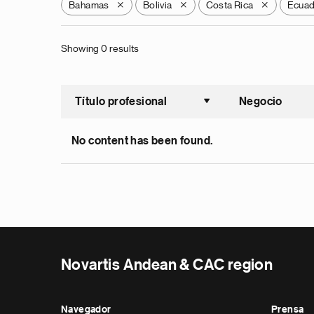
Bahamas
Bolivia
Costa Rica
Ecua
X
X
X
Showing 0 results
Título profesional
Negocio
Ordenar a
No content has been found.
Novartis Andean & CAC region
Navegador
Prensa