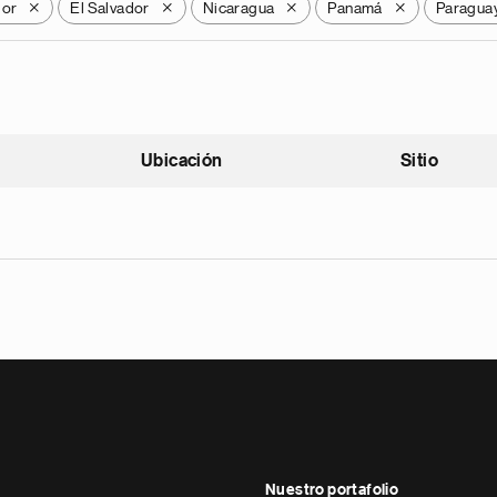
dor
El Salvador
Nicaragua
Panamá
Paragua
X
X
X
X
Ubicación
Sitio
scendente
Nuestro portafolio