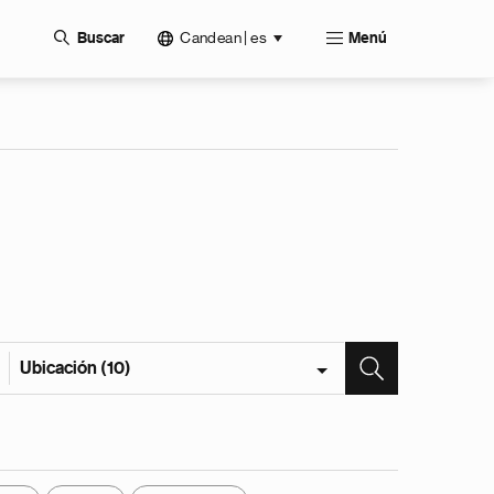
Candean | es
Buscar
Menú
Ubicación (10)