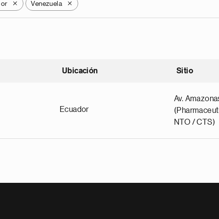
dor
Venezuela
X
X
Ubicación
Sitio
scendente
Av. Amazona
Ecuador
(Pharmaceuti
NTO / CTS)