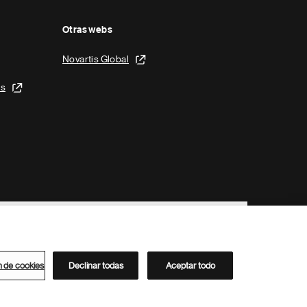
Otras webs
Novartis Global
is
n de cookies
Declinar todas
Aceptar todo
Directorio de Novartis
Este sitio está dirigido al público del clúster ACC