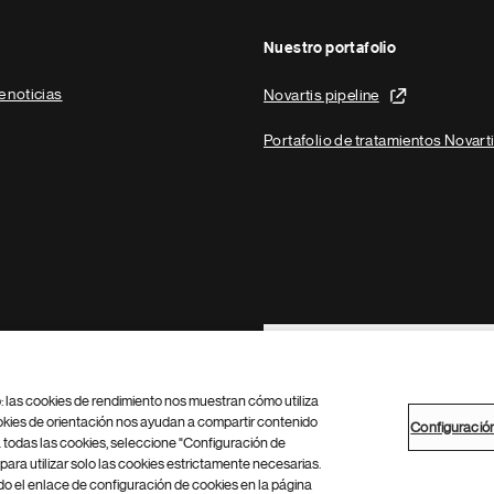
Nuestro portafolio
e noticias
Novartis pipeline
Portafolio de tratamientos Novart
Footer Site Search
b: las cookies de rendimiento nos muestran cómo utiliza
okies de orientación nos ayudan a compartir contenido
Configuració
 todas las cookies, seleccione "Configuración de
para utilizar solo las cookies estrictamente necesarias.
Configuración de cookies
Mapa del sitio
 el enlace de configuración de cookies en la página