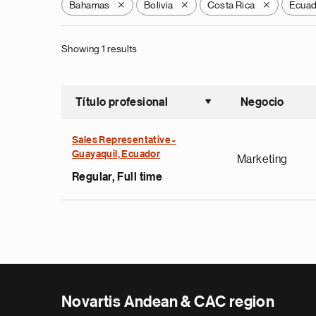
Bahamas
Bolivia
Costa Rica
Ecua
X
X
X
Showing 1 results
Título profesional
Negocio
Ordenar a
Sales Representative -
Guayaquil, Ecuador
Marketing
Regular, Full time
Novartis Andean & CAC region