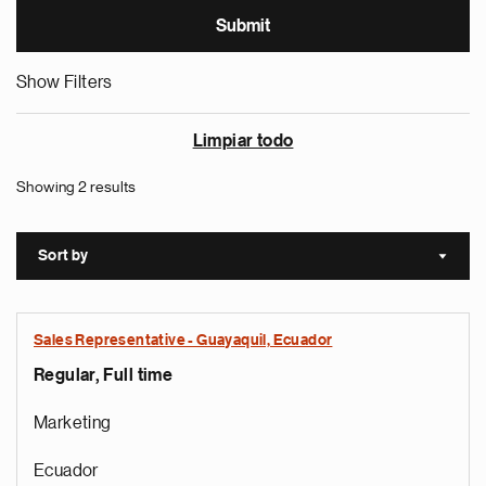
Show Filters
Limpiar todo
Showing 2 results
Sort by
Sort a
Sales Representative - Guayaquil, Ecuador
Regular, Full time
Marketing
Ecuador