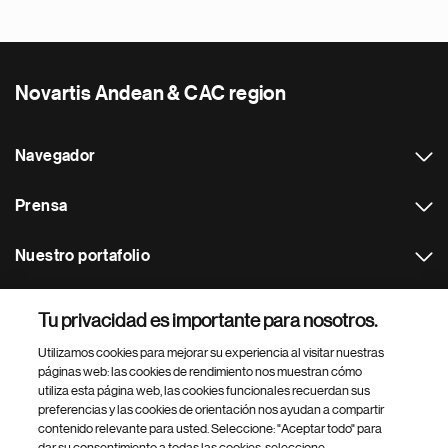
Novartis Andean & CAC region
Navegador
Prensa
Nuestro portafolio
Otras webs
Tu privacidad es importante para nosotros.
Utilizamos cookies para mejorar su experiencia al visitar nuestras
Footer Site Search
páginas web: las cookies de rendimiento nos muestran cómo
utiliza esta página web, las cookies funcionales recuerdan sus
preferencias y las cookies de orientación nos ayudan a compartir
contenido relevante para usted. Seleccione: "Aceptar todo" para
dar su consentimiento a todas las cookies, seleccione