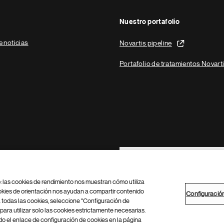
Nuestro portafolio
e noticias
Novartis pipeline
Portafolio de tratamientos Novart
Footer Site Search
b: las cookies de rendimiento nos muestran cómo utiliza
okies de orientación nos ayudan a compartir contenido
Configuració
 todas las cookies, seleccione "Configuración de
para utilizar solo las cookies estrictamente necesarias.
Configuración de cookies
Mapa del sitio
 el enlace de configuración de cookies en la página