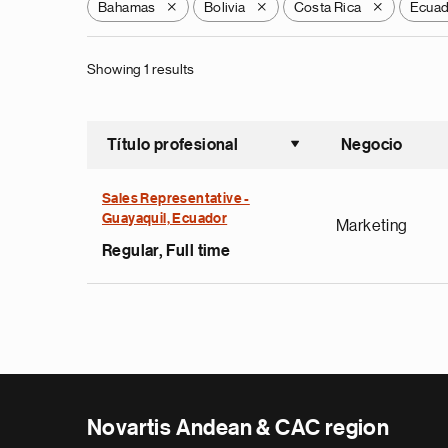
Bahamas
Bolivia
Costa Rica
Ecua
X
X
X
Showing 1 results
Título profesional
Negocio
Ordenar a
Sales Representative -
Guayaquil, Ecuador
Marketing
Regular, Full time
Novartis Andean & CAC region