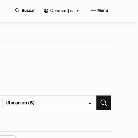
Candean | es
Buscar
Menú
Ubicación (8)