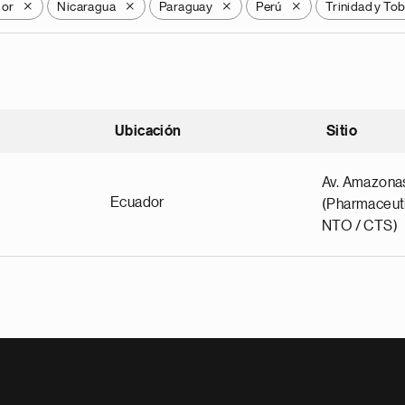
dor
Nicaragua
Paraguay
Perú
Trinidad y To
X
X
X
X
Ubicación
Sitio
scendente
Av. Amazona
Ecuador
(Pharmaceuti
NTO / CTS)