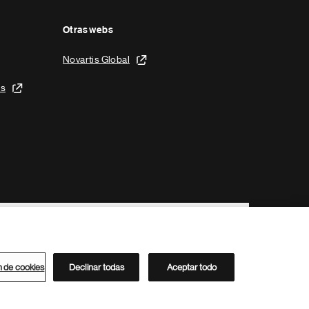
Otras webs
Novartis Global
is
n de cookies
Declinar todas
Aceptar todo
Directorio de Novartis
Este sitio está dirigido al público del clúster ACC