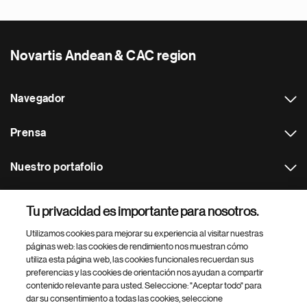
Novartis Andean & CAC region
Navegador
Prensa
Nuestro portafolio
Otras webs
Tu privacidad es importante para nosotros.
Utilizamos cookies para mejorar su experiencia al visitar nuestras
Footer Site Search
páginas web: las cookies de rendimiento nos muestran cómo
utiliza esta página web, las cookies funcionales recuerdan sus
preferencias y las cookies de orientación nos ayudan a compartir
contenido relevante para usted. Seleccione: "Aceptar todo" para
dar su consentimiento a todas las cookies, seleccione