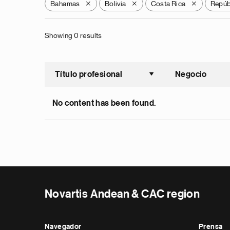
Bahamas
Bolivia
Costa Rica
Repúb
X
X
X
Showing 0 results
Título profesional
Negocio
Ordenar a
No content has been found.
Novartis Andean & CAC region
Navegador
Prensa