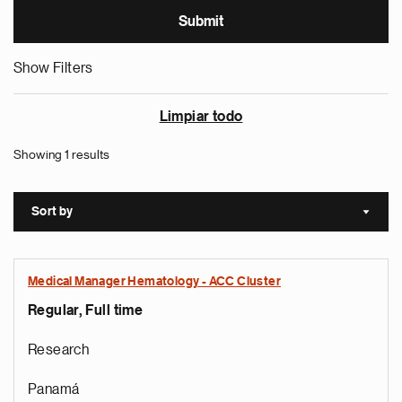
Show Filters
Limpiar todo
Showing 1 results
Sort by
Sort a
Medical Manager Hematology - ACC Cluster
Regular, Full time
Research
Panamá