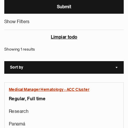
Show Filters
Limpiar todo
Showing 1 results
Sort by
Sort a
Medical Manager Hematology - ACC Cluster
Regular, Full time
Research
Panamá