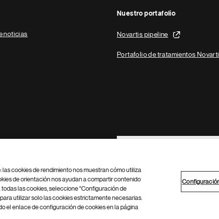
Nuestro portafolio
e noticias
Novartis pipeline
Portafolio de tratamientos Novart
Footer Site Search
b: las cookies de rendimiento nos muestran cómo utiliza
okies de orientación nos ayudan a compartir contenido
Configuració
 todas las cookies, seleccione "Configuración de
para utilizar solo las cookies estrictamente necesarias.
Configuración de cookies
Mapa del sitio
 el enlace de configuración de cookies en la página