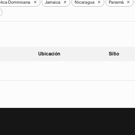
lica Dominicana
Jamaica
Nicaragua
Panamá
X
X
X
X
Ubicación
Sitio
scendente