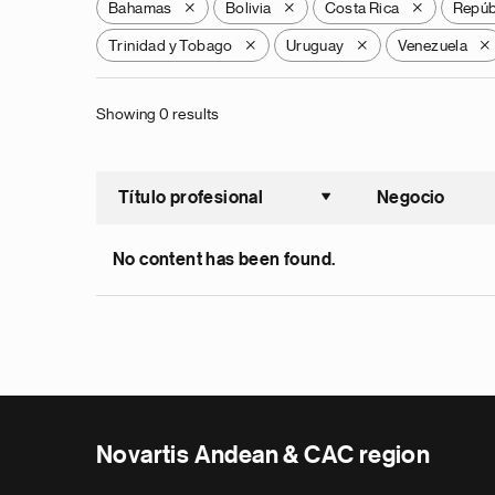
Bahamas
Bolivia
Costa Rica
Repúb
X
X
X
Trinidad y Tobago
Uruguay
Venezuela
X
X
X
Showing 0 results
Título profesional
Negocio
Ordenar a
No content has been found.
Novartis Andean & CAC region