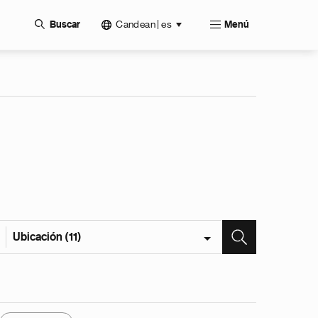
Candean | es
Buscar
Menú
Ubicación (11)