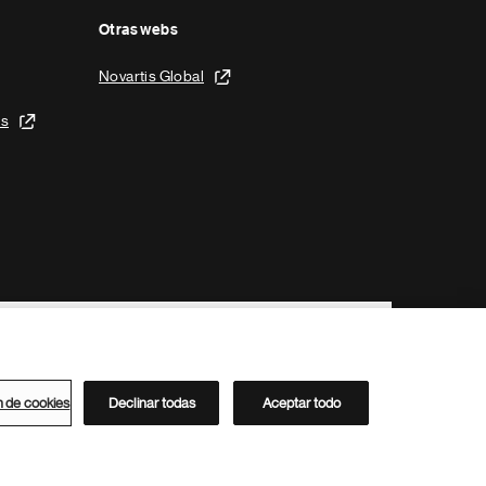
Otras webs
Novartis Global
is
n de cookies
Declinar todas
Aceptar todo
Directorio de Novartis
Este sitio está dirigido al público del clúster ACC