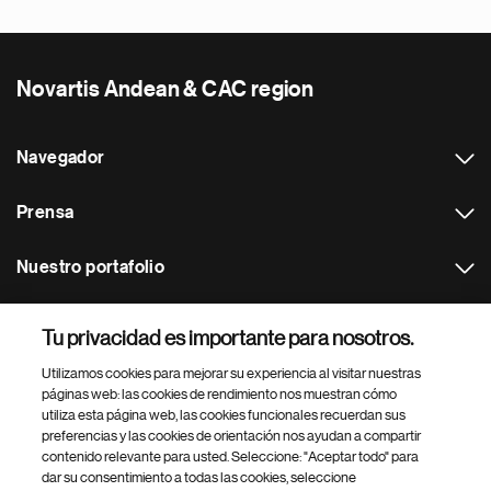
Novartis Andean & CAC region
Navegador
Prensa
Nuestro portafolio
Otras webs
Tu privacidad es importante para nosotros.
Utilizamos cookies para mejorar su experiencia al visitar nuestras
Footer Site Search
páginas web: las cookies de rendimiento nos muestran cómo
utiliza esta página web, las cookies funcionales recuerdan sus
preferencias y las cookies de orientación nos ayudan a compartir
contenido relevante para usted. Seleccione: "Aceptar todo" para
dar su consentimiento a todas las cookies, seleccione