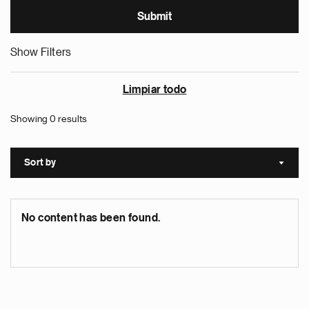
Show Filters
Limpiar todo
Showing 0 results
Sort by
Sort a
No content has been found.