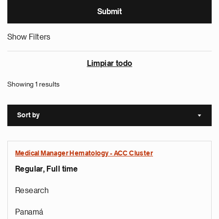
Show Filters
Limpiar todo
Showing 1 results
Sort by
Sort a
Medical Manager Hematology - ACC Cluster
Regular, Full time
Research
Panamá