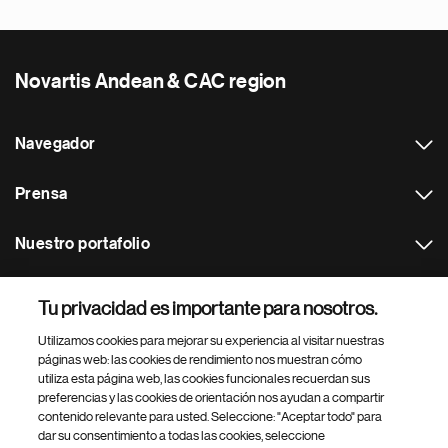
Novartis Andean & CAC region
Navegador
Prensa
Nuestro portafolio
Otras webs
Tu privacidad es importante para nosotros.
Utilizamos cookies para mejorar su experiencia al visitar nuestras
Footer Site Search
páginas web: las cookies de rendimiento nos muestran cómo
utiliza esta página web, las cookies funcionales recuerdan sus
preferencias y las cookies de orientación nos ayudan a compartir
contenido relevante para usted. Seleccione: "Aceptar todo" para
dar su consentimiento a todas las cookies, seleccione