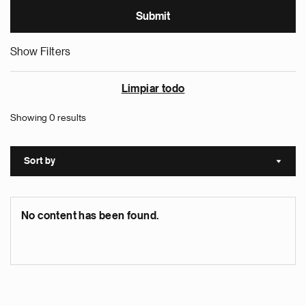
Show Filters
Limpiar todo
Showing 0 results
Sort by
Sort a
No content has been found.