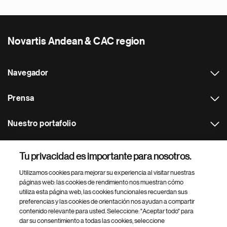
Novartis Andean & CAC region
Navegador
Prensa
Nuestro portafolio
Otras webs
Tu privacidad es importante para nosotros.
Utilizamos cookies para mejorar su experiencia al visitar nuestras
Footer Site Search
páginas web: las cookies de rendimiento nos muestran cómo
utiliza esta página web, las cookies funcionales recuerdan sus
preferencias y las cookies de orientación nos ayudan a compartir
contenido relevante para usted. Seleccione: "Aceptar todo" para
dar su consentimiento a todas las cookies, seleccione