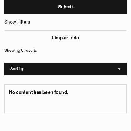
Show Filters
Limpiar todo
Showing 0 results
Sort by
Sort a
No content has been found.