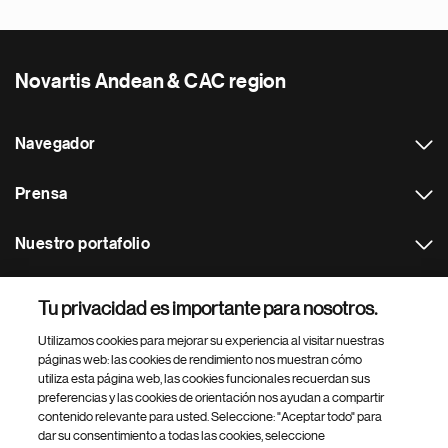
Novartis Andean & CAC region
Navegador
Prensa
Nuestro portafolio
Otras webs
Tu privacidad es importante para nosotros.
Utilizamos cookies para mejorar su experiencia al visitar nuestras
Footer Site Search
páginas web: las cookies de rendimiento nos muestran cómo
utiliza esta página web, las cookies funcionales recuerdan sus
preferencias y las cookies de orientación nos ayudan a compartir
contenido relevante para usted. Seleccione: "Aceptar todo" para
dar su consentimiento a todas las cookies, seleccione