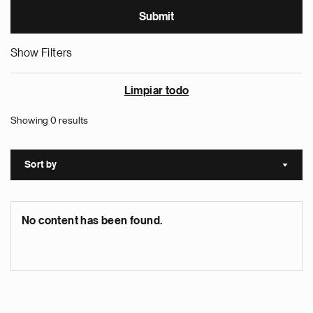
Show Filters
Limpiar todo
Showing 0 results
Sort by
Sort a
No content has been found.