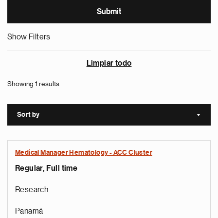
Show Filters
Limpiar todo
Showing 1 results
Sort by
Sort a
Medical Manager Hematology - ACC Cluster
Regular, Full time
Research
Panamá