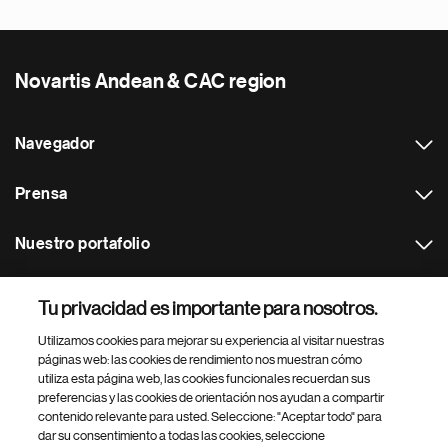
Novartis Andean & CAC region
Navegador
Prensa
Nuestro portafolio
Otras webs
Tu privacidad es importante para nosotros.
Utilizamos cookies para mejorar su experiencia al visitar nuestras
Footer Site Search
páginas web: las cookies de rendimiento nos muestran cómo
utiliza esta página web, las cookies funcionales recuerdan sus
preferencias y las cookies de orientación nos ayudan a compartir
contenido relevante para usted. Seleccione: "Aceptar todo" para
dar su consentimiento a todas las cookies, seleccione