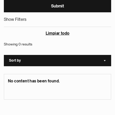
Show Filters
Limpiar todo
Showing 0 results
Sort by
Sort a
No content has been found.