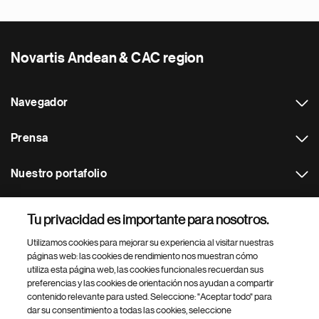
Novartis Andean & CAC region
Navegador
Prensa
Nuestro portafolio
Otras webs
Tu privacidad es importante para nosotros.
Utilizamos cookies para mejorar su experiencia al visitar nuestras
Footer Site Search
páginas web: las cookies de rendimiento nos muestran cómo
utiliza esta página web, las cookies funcionales recuerdan sus
preferencias y las cookies de orientación nos ayudan a compartir
contenido relevante para usted. Seleccione: "Aceptar todo" para
dar su consentimiento a todas las cookies, seleccione