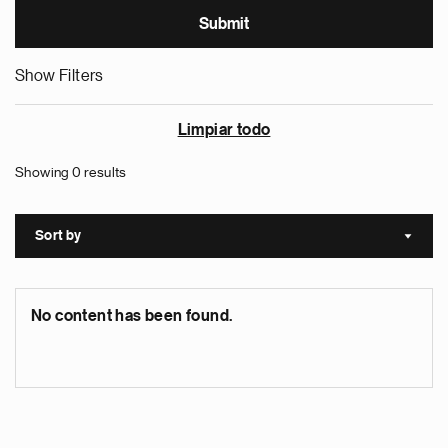
Show Filters
Limpiar todo
Showing 0 results
Sort by
Sort a
No content has been found.