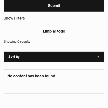
Show Filters
Limpiar todo
Showing 0 results
Sort by
Sort a
No content has been found.