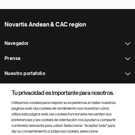
Novartis Andean & CAC region
Navegador
Prensa
Nuestro portafolio
Otras webs
Tu privacidad es importante para nosotros.
Utilizamos cookies para mejorar su experiencia al visitar nuestras
Footer Site Search
páginas web: las cookies de rendimiento nos muestran cómo
utiliza esta página web, las cookies funcionales recuerdan sus
preferencias y las cookies de orientación nos ayudan a compartir
contenido relevante para usted. Seleccione: "Aceptar todo" para
dar su consentimiento a todas las cookies, seleccione