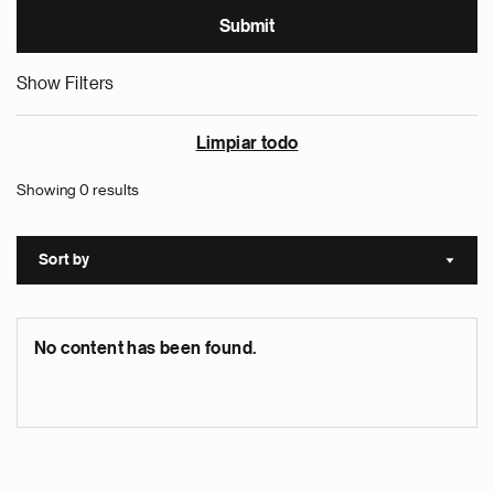
Show Filters
Limpiar todo
Showing 0 results
Sort by
Sort a
No content has been found.