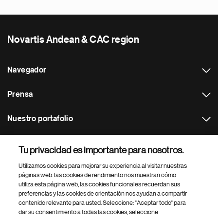
Novartis Andean & CAC region
Navegador
Prensa
Nuestro portafolio
Otras webs
Tu privacidad es importante para nosotros.
Utilizamos cookies para mejorar su experiencia al visitar nuestras
Footer Site Search
páginas web: las cookies de rendimiento nos muestran cómo
utiliza esta página web, las cookies funcionales recuerdan sus
preferencias y las cookies de orientación nos ayudan a compartir
contenido relevante para usted. Seleccione: "Aceptar todo" para
dar su consentimiento a todas las cookies, seleccione