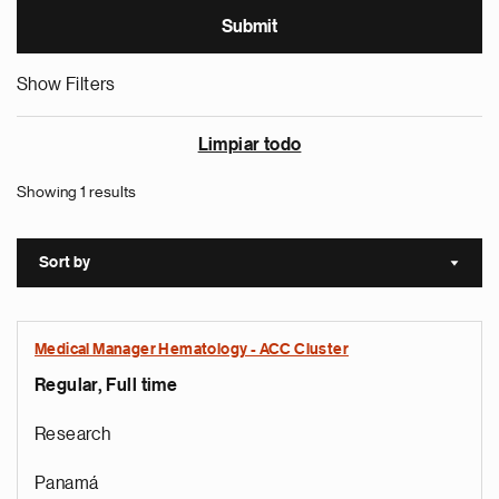
Show Filters
Limpiar todo
Showing 1 results
Sort by
Sort a
Medical Manager Hematology - ACC Cluster
Regular, Full time
Research
Panamá