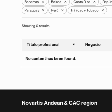
Bahamas
Bolivia
Costa Rica
Repúb
X
X
X
Paraguay
Perú
Trinidad y Tobago
X
X
X
Showing 0 results
Título profesional
Negocio
Ordenar a
No content has been found.
Novartis Andean & CAC region