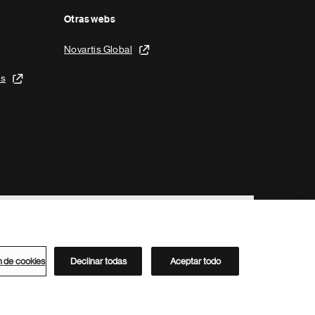
Otras webs
Novartis Global
is
n de cookies
Declinar todas
Aceptar todo
Directorio de Novartis
Este sitio está dirigido al público del clúster ACC