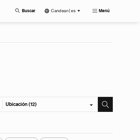
Candean | es
Buscar
Menú
Ubicación (12)