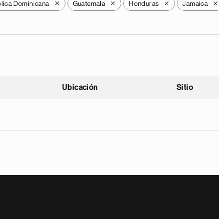
lica Dominicana
Guatemala
Honduras
Jamaica
X
X
X
X
Ubicación
Sitio
scendente