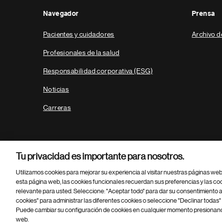
Navegador
Prensa
Pacientes y cuidadores
Archivo d
Profesionales de la salud
Responsabilidad corporativa (ESG)
Noticias
Carreras
Tu privacidad es importante para nosotros.
Utilizamos cookies para mejorar su experiencia al visitar nuestras páginas we
esta página web, las cookies funcionales recuerdan sus preferencias y las co
relevante para usted. Seleccione: "Aceptar todo" para dar su consentimiento a
Parte
© 2026 Novartis AG
cookies" para administrar las diferentes cookies o seleccione "Declinar todas" 
inferior
Política de privacidad
Términos de uso
Accesibilidad
Puede cambiar su configuración de cookies en cualquier momento presionando
del
web.
pie