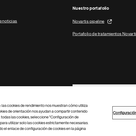
Nuestro portafolio
e noticias
Novartis pipeline
Portafolio de tratamientos Novart
Footer Site Search
b: las cookies de rendimiento nos muestran cómo utiliza
okies de orientación nos ayudan a compartir contenido
Configuració
 todas las cookies, seleccione "Configuración de
para utilizar solo las cookies estrictamente necesarias.
Configuración de cookies
Mapa del sitio
 el enlace de configuración de cookies en la página