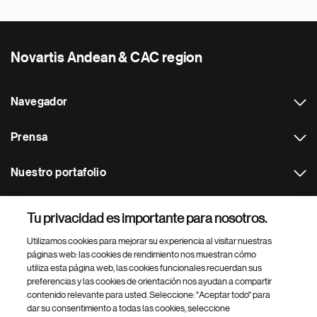
Novartis Andean & CAC region
Navegador
Prensa
Nuestro portafolio
Otras webs
Tu privacidad es importante para nosotros.
Utilizamos cookies para mejorar su experiencia al visitar nuestras
Footer Site Search
páginas web: las cookies de rendimiento nos muestran cómo
utiliza esta página web, las cookies funcionales recuerdan sus
preferencias y las cookies de orientación nos ayudan a compartir
contenido relevante para usted. Seleccione: "Aceptar todo" para
dar su consentimiento a todas las cookies, seleccione