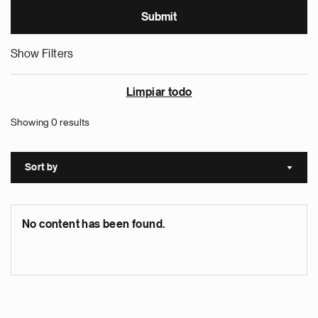
Show Filters
Limpiar todo
Showing 0 results
Sort by
Sort a
No content has been found.