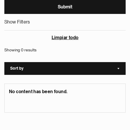
Show Filters
Limpiar todo
Showing 0 results
Sort by
Sort a
No content has been found.