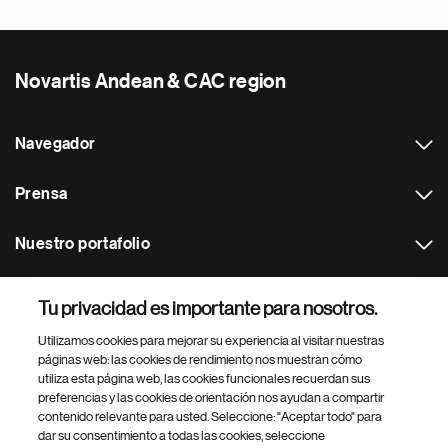
Novartis Andean & CAC region
Navegador
Prensa
Nuestro portafolio
Otras webs
Tu privacidad es importante para nosotros.
Utilizamos cookies para mejorar su experiencia al visitar nuestras
Footer Site Search
páginas web: las cookies de rendimiento nos muestran cómo
utiliza esta página web, las cookies funcionales recuerdan sus
preferencias y las cookies de orientación nos ayudan a compartir
contenido relevante para usted. Seleccione: "Aceptar todo" para
dar su consentimiento a todas las cookies, seleccione