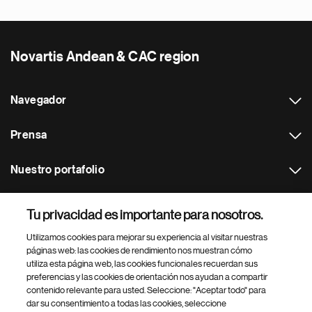
Novartis Andean & CAC region
Navegador
Prensa
Nuestro portafolio
Otras webs
Tu privacidad es importante para nosotros.
Utilizamos cookies para mejorar su experiencia al visitar nuestras
Footer Site Search
páginas web: las cookies de rendimiento nos muestran cómo
utiliza esta página web, las cookies funcionales recuerdan sus
preferencias y las cookies de orientación nos ayudan a compartir
contenido relevante para usted. Seleccione: "Aceptar todo" para
dar su consentimiento a todas las cookies, seleccione