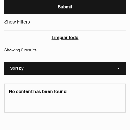
Show Filters
Limpiar todo
Showing 0 results
Sort by
Sort a
No content has been found.