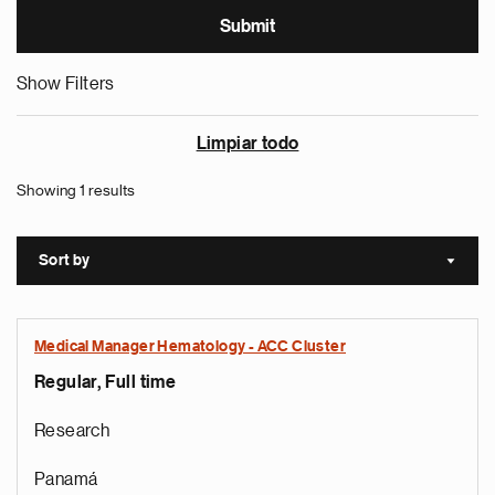
Show Filters
Limpiar todo
Showing 1 results
Sort by
Sort a
Medical Manager Hematology - ACC Cluster
Regular, Full time
Research
Panamá