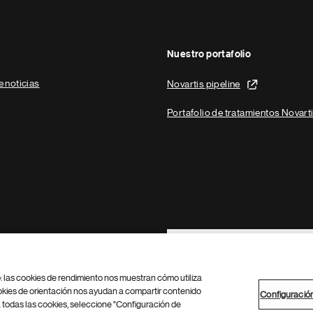
Nuestro portafolio
e noticias
Novartis pipeline
Portafolio de tratamientos Novart
Footer Site Search
b: las cookies de rendimiento nos muestran cómo utiliza
okies de orientación nos ayudan a compartir contenido
Configuració
 todas las cookies, seleccione "Configuración de