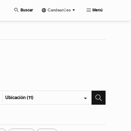
Candean | es
Buscar
Menú
Ubicación (11)