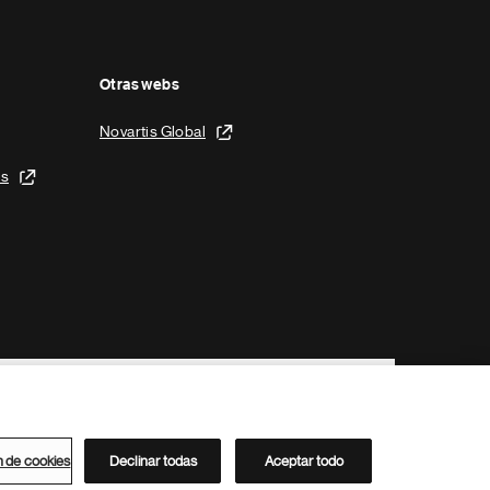
Otras webs
Novartis Global
is
n de cookies
Declinar todas
Aceptar todo
Directorio de Novartis