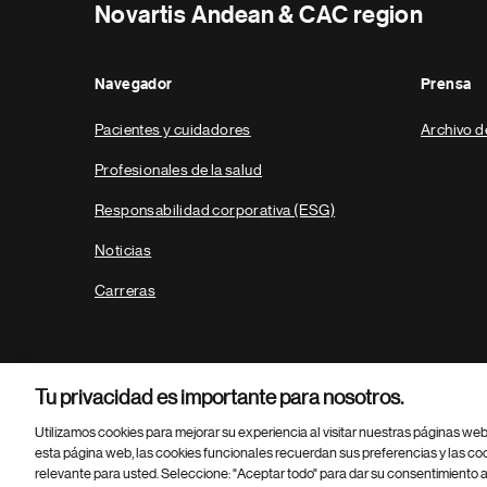
Novartis Andean & CAC region
Navegador
Prensa
Pacientes y cuidadores
Archivo d
Profesionales de la salud
Responsabilidad corporativa (ESG)
Noticias
Carreras
Tu privacidad es importante para nosotros.
Utilizamos cookies para mejorar su experiencia al visitar nuestras páginas we
esta página web, las cookies funcionales recuerdan sus preferencias y las co
relevante para usted. Seleccione: "Aceptar todo" para dar su consentimiento a
Parte
© 2026 Novartis AG