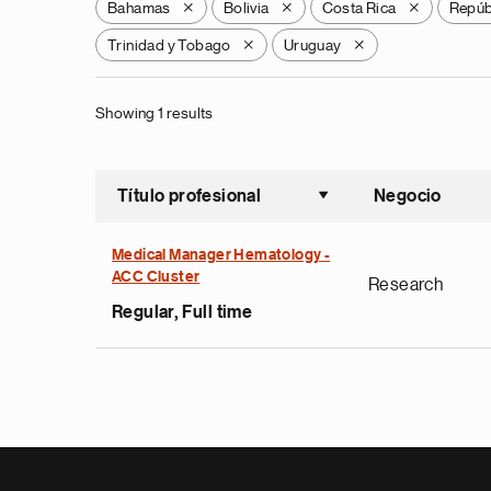
Bahamas
Bolivia
Costa Rica
Repúb
X
X
X
Trinidad y Tobago
Uruguay
X
X
Showing 1 results
Título profesional
Negocio
Ordenar a
Medical Manager Hematology -
ACC Cluster
Research
Regular, Full time