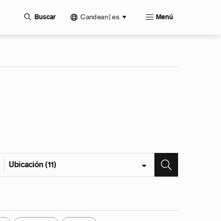
Candean | es
Buscar
Menú
Ubicación (11)