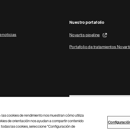
Nuestro portafolio
e noticias
Novartis pipeline
Portafolio de tratamientos Novart
Footer Site Search
b: las cookies de rendimiento nos muestran cómo utiliza
okies de orientación nos ayudan a compartir contenido
Configuració
 todas las cookies, seleccione "Configuración de