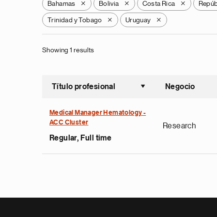
Bahamas
Bolivia
Costa Rica
Repúb
X
X
X
Trinidad y Tobago
Uruguay
X
X
Showing 1 results
Título profesional
Negocio
Ordenar a
Medical Manager Hematology -
ACC Cluster
Research
Regular, Full time