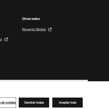
Otras webs
Novartis Global
is
n de cookies
Declinar todas
Aceptar todo
Directorio de Novartis