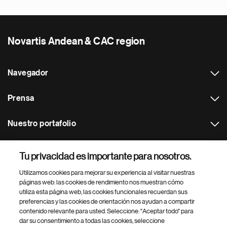
Novartis Andean & CAC region
Navegador
Prensa
Nuestro portafolio
Otras webs
Tu privacidad es importante para nosotros.
Utilizamos cookies para mejorar su experiencia al visitar nuestras
Footer Site Search
páginas web: las cookies de rendimiento nos muestran cómo
utiliza esta página web, las cookies funcionales recuerdan sus
preferencias y las cookies de orientación nos ayudan a compartir
contenido relevante para usted. Seleccione: "Aceptar todo" para
dar su consentimiento a todas las cookies, seleccione