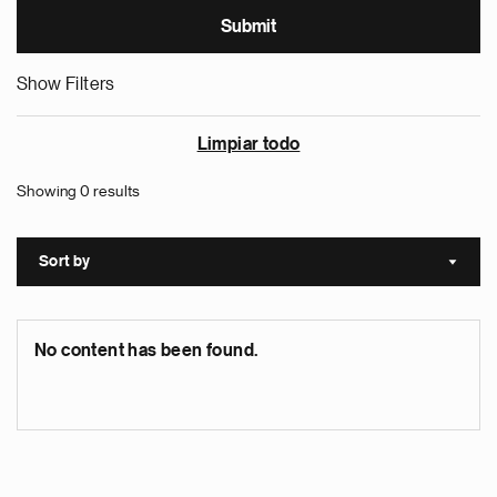
Show Filters
Limpiar todo
Showing 0 results
Sort by
Sort a
No content has been found.