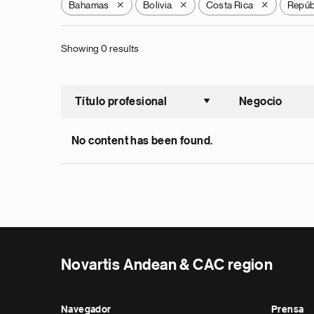
Bahamas
Bolivia
Costa Rica
Repúb
X
X
X
Showing 0 results
Título profesional
Negocio
Ordenar a
No content has been found.
Novartis Andean & CAC region
Navegador
Prensa