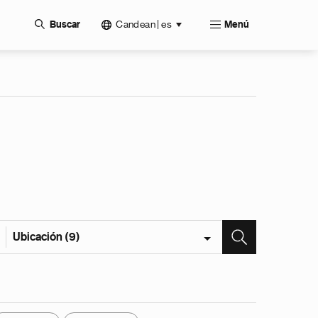
Candean | es
Buscar
Menú
Ubicación (9)