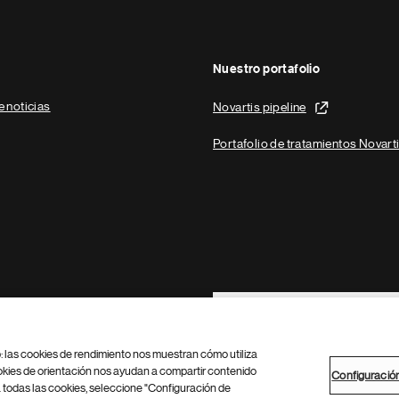
Nuestro portafolio
e noticias
Novartis pipeline
Portafolio de tratamientos Novart
Footer Site Search
b: las cookies de rendimiento nos muestran cómo utiliza
okies de orientación nos ayudan a compartir contenido
Configuració
 todas las cookies, seleccione "Configuración de