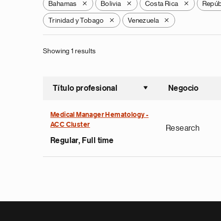
Bahamas
Bolivia
Costa Rica
Repúb
X
X
X
Trinidad y Tobago
Venezuela
X
X
Showing 1 results
Título profesional
Negocio
Ordenar a
Medical Manager Hematology -
ACC Cluster
Research
Regular, Full time