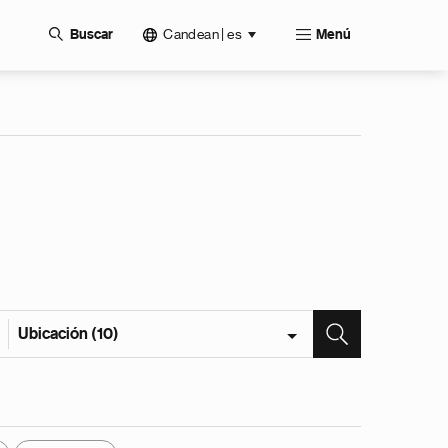
Candean | es
Buscar
Menú
Ubicación (10)