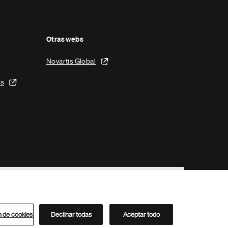
Otras webs
Novartis Global
is
n de cookies
Declinar todas
Aceptar todo
Directorio de Novartis