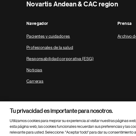
Novartis Andean & CAC region
Navegador
Prensa
Pacientes y cuidadores
Archivo d
Profesionales de la salud
Responsabilidad corporativa (ESG)
Noticias
Carreras
Tu privacidad es importante para nosotros.
Utilizamos cookies para mejorar su experiencia al visitar nuestras páginas we
esta página web, las cookies funcionales recuerdan sus preferencias y las co
relevante para usted. Seleccione: "Aceptar todo" para dar su consentimiento a
Parte
© 2026 Novartis AG