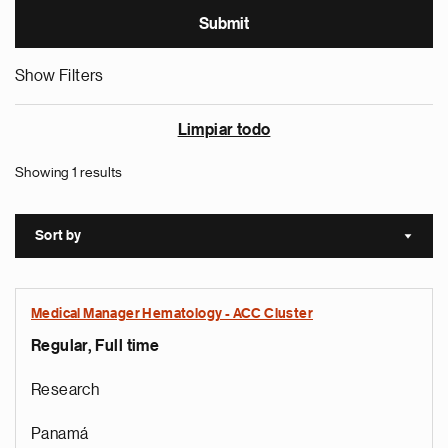
Show Filters
Limpiar todo
Showing 1 results
Sort by
Sort a
Medical Manager Hematology - ACC Cluster
Regular, Full time
Research
Panamá