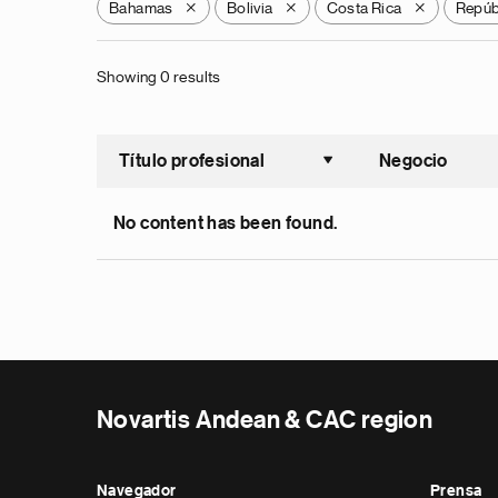
Bahamas
Bolivia
Costa Rica
Repúb
X
X
X
Showing 0 results
Título profesional
Negocio
Ordenar a
No content has been found.
Novartis Andean & CAC region
Navegador
Prensa