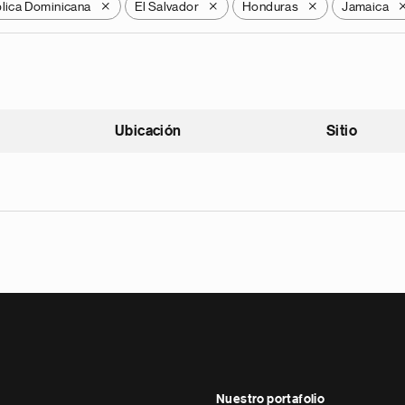
lica Dominicana
El Salvador
Honduras
Jamaica
X
X
X
Ubicación
Sitio
scendente
Nuestro portafolio