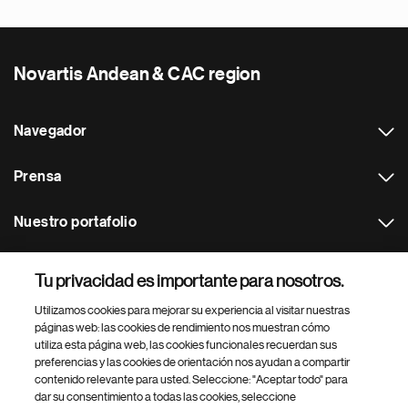
Novartis Andean & CAC region
Navegador
Prensa
Nuestro portafolio
Otras webs
Tu privacidad es importante para nosotros.
Utilizamos cookies para mejorar su experiencia al visitar nuestras
Footer Site Search
páginas web: las cookies de rendimiento nos muestran cómo
utiliza esta página web, las cookies funcionales recuerdan sus
preferencias y las cookies de orientación nos ayudan a compartir
contenido relevante para usted. Seleccione: "Aceptar todo" para
dar su consentimiento a todas las cookies, seleccione