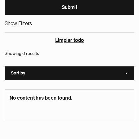
Show Filters
Limpiar todo
Showing 0 results
Sort by
Sort a
No content has been found.