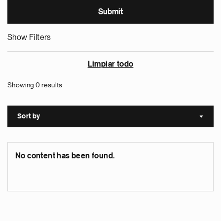
Show Filters
Limpiar todo
Showing 0 results
Sort by
Sort a
No content has been found.