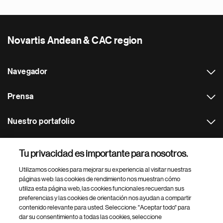
Novartis Andean & CAC region
Navegador
Prensa
Nuestro portafolio
Otras webs
Tu privacidad es importante para nosotros.
Utilizamos cookies para mejorar su experiencia al visitar nuestras
Footer Site Search
páginas web: las cookies de rendimiento nos muestran cómo
utiliza esta página web, las cookies funcionales recuerdan sus
preferencias y las cookies de orientación nos ayudan a compartir
contenido relevante para usted. Seleccione: "Aceptar todo" para
dar su consentimiento a todas las cookies, seleccione