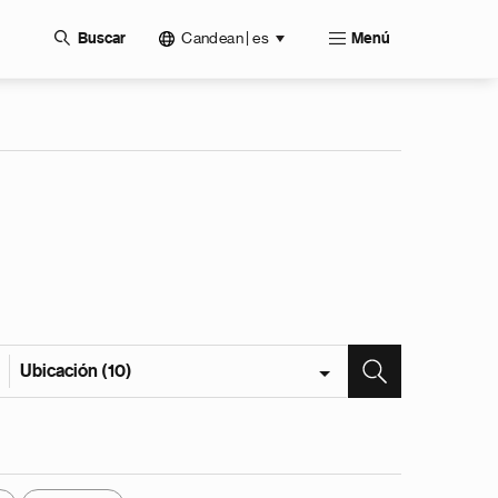
Candean | es
Buscar
Menú
Ubicación (10)