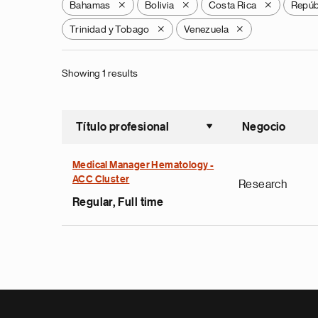
Bahamas
Bolivia
Costa Rica
Repúb
X
X
X
Trinidad y Tobago
Venezuela
X
X
Showing 1 results
Título profesional
Negocio
Ordenar a
Medical Manager Hematology -
ACC Cluster
Research
Regular, Full time