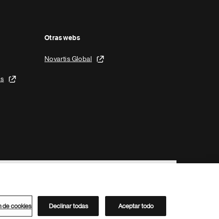
Otras webs
Novartis Global
is
n de cookies
Declinar todas
Aceptar todo
Directorio de Novartis