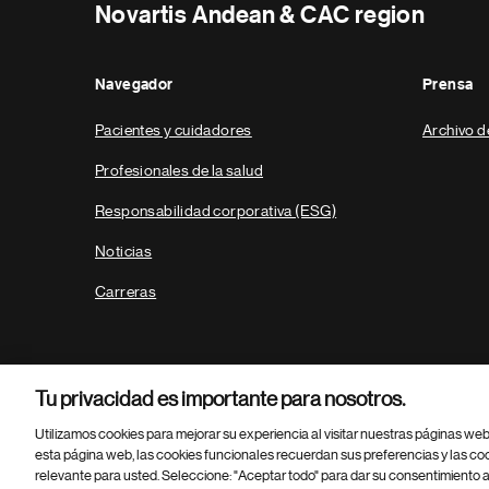
Novartis Andean & CAC region
Navegador
Prensa
Pacientes y cuidadores
Archivo d
Profesionales de la salud
Responsabilidad corporativa (ESG)
Noticias
Carreras
Tu privacidad es importante para nosotros.
Utilizamos cookies para mejorar su experiencia al visitar nuestras páginas we
esta página web, las cookies funcionales recuerdan sus preferencias y las co
relevante para usted. Seleccione: "Aceptar todo" para dar su consentimiento a
Parte
© 2026 Novartis AG