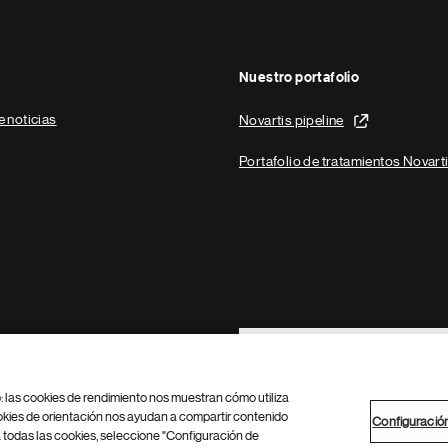
Nuestro portafolio
e noticias
Novartis pipeline
Portafolio de tratamientos Novart
Footer Site Search
b: las cookies de rendimiento nos muestran cómo utiliza
okies de orientación nos ayudan a compartir contenido
Configuració
 todas las cookies, seleccione "Configuración de