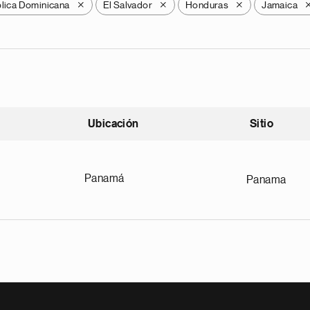
lica Dominicana
El Salvador
Honduras
Jamaica
X
X
X
Ubicación
Sitio
scendente
Panamá
Panama