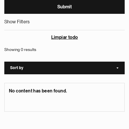
Show Filters
Limpiar todo
Showing 0 results
Sort by
Sort a
No content has been found.