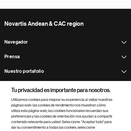
Novartis Andean & CAC region
Navegador
Prensa
Nuestro portafolio
Otras webs
Tu privacidad es importante para nosotros.
Utilizamos cookies para mejorar su experiencia al visitar nuestras
Footer Site Search
páginas web: las cookies de rendimiento nos muestran cómo
utiliza esta página web, las cookies funcionales recuerdan sus
preferencias y las cookies de orientación nos ayudan a compartir
contenido relevante para usted. Seleccione: "Aceptar todo" para
dar su consentimiento a todas las cookies, seleccione