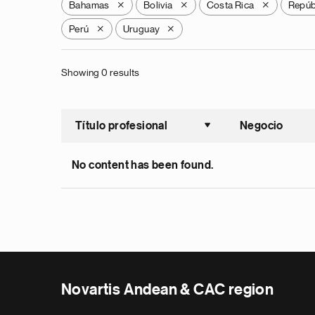
Bahamas
Bolivia
Costa Rica
Repúb
X
X
X
Perú
Uruguay
X
X
Showing 0 results
Título profesional
Negocio
Ordenar a
No content has been found.
Novartis Andean & CAC region