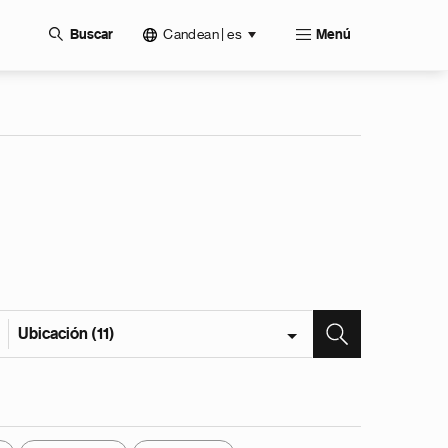
Candean | es
Buscar
Menú
Ubicación (11)