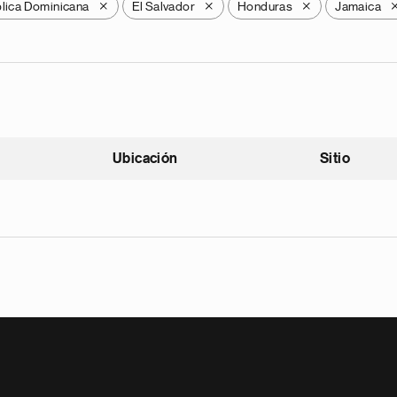
lica Dominicana
El Salvador
Honduras
Jamaica
X
X
X
Ubicación
Sitio
scendente