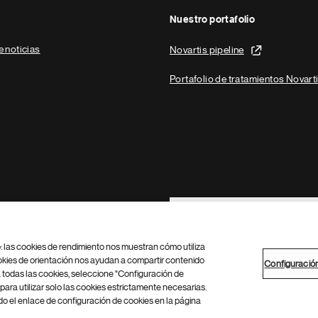
Nuestro portafolio
e noticias
Novartis pipeline
Portafolio de tratamientos Novart
Footer Site Search
b: las cookies de rendimiento nos muestran cómo utiliza
okies de orientación nos ayudan a compartir contenido
Configuració
 todas las cookies, seleccione "Configuración de
para utilizar solo las cookies estrictamente necesarias.
Configuración de cookies
Mapa del sitio
 el enlace de configuración de cookies en la página