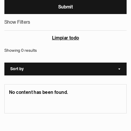
Show Filters
Limpiar todo
Showing 0 results
Sort by
Sort a
No content has been found.