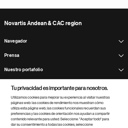
Novartis Andean & CAC region
Navegador
Prensa
Nuestro portafolio
Otras webs
Tu privacidad es importante para nosotros.
Utilizamos cookies para mejorar su experiencia al visitar nuestras
Footer Site Search
páginas web: las cookies de rendimiento nos muestran cómo
utiliza esta página web, las cookies funcionales recuerdan sus
preferencias y las cookies de orientación nos ayudan a compartir
contenido relevante para usted. Seleccione: "Aceptar todo" para
dar su consentimiento a todas las cookies, seleccione