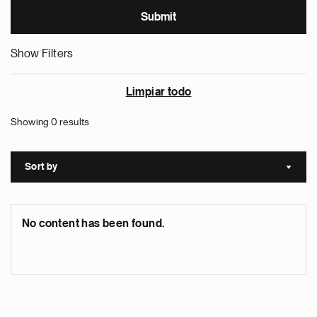
Show Filters
Limpiar todo
Showing 0 results
Sort by
Sort a
No content has been found.