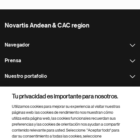
Novartis Andean & CAC region
Navegador
Prensa
Nuestro portafolio
Otras webs
Tu privacidad es importante para nosotros.
Utilizamos cookies para mejorar su experiencia al visitar nuestras
Footer Site Search
páginas web: las cookies de rendimiento nos muestran cómo
utiliza esta página web, las cookies funcionales recuerdan sus
preferencias y las cookies de orientación nos ayudan a compartir
contenido relevante para usted. Seleccione: "Aceptar todo" para
dar su consentimiento a todas las cookies, seleccione