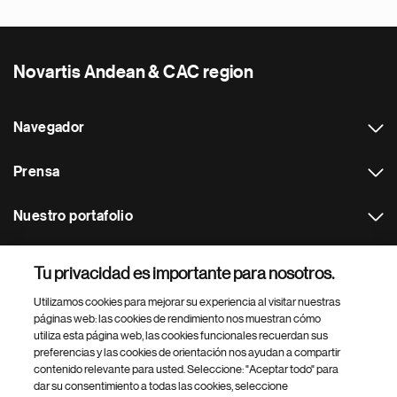
Novartis Andean & CAC region
Navegador
Prensa
Nuestro portafolio
Otras webs
Tu privacidad es importante para nosotros.
Utilizamos cookies para mejorar su experiencia al visitar nuestras
Footer Site Search
páginas web: las cookies de rendimiento nos muestran cómo
utiliza esta página web, las cookies funcionales recuerdan sus
preferencias y las cookies de orientación nos ayudan a compartir
contenido relevante para usted. Seleccione: "Aceptar todo" para
dar su consentimiento a todas las cookies, seleccione