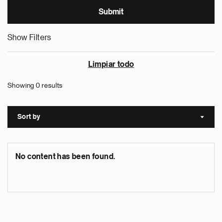
Show Filters
Limpiar todo
Showing 0 results
Sort by
Sort a
No content has been found.