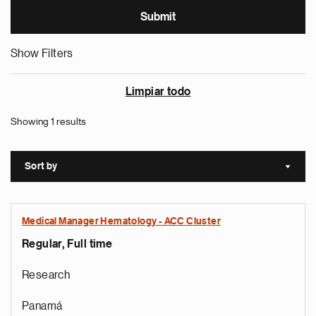
Show Filters
Limpiar todo
Showing 1 results
Sort by
Sort a
Medical Manager Hematology - ACC Cluster
Regular, Full time
Research
Panamá