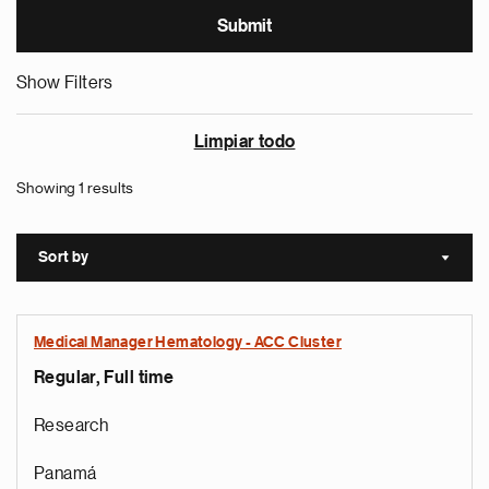
Show Filters
Limpiar todo
Showing 1 results
Sort by
Sort a
Medical Manager Hematology - ACC Cluster
Regular, Full time
Research
Panamá