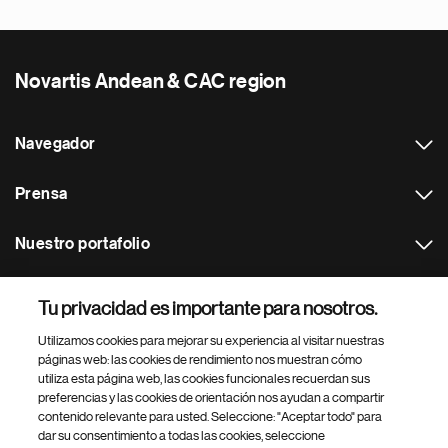
Novartis Andean & CAC region
Navegador
Prensa
Nuestro portafolio
Otras webs
Tu privacidad es importante para nosotros.
Utilizamos cookies para mejorar su experiencia al visitar nuestras
Footer Site Search
páginas web: las cookies de rendimiento nos muestran cómo
utiliza esta página web, las cookies funcionales recuerdan sus
preferencias y las cookies de orientación nos ayudan a compartir
contenido relevante para usted. Seleccione: "Aceptar todo" para
dar su consentimiento a todas las cookies, seleccione