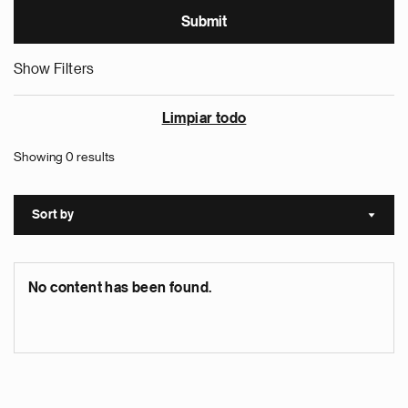
Show Filters
Limpiar todo
Showing 0 results
Sort by
Sort a
No content has been found.