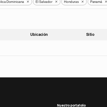
lica Dominicana
El Salvador
Honduras
Panamá
X
X
X
Ubicación
Sitio
scendente
Nuestro portafolio