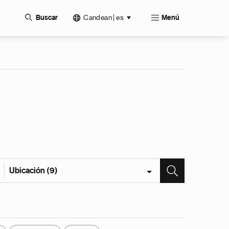
Candean | es
Buscar
Menú
Ubicación (9)