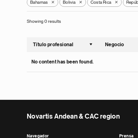
Bahamas
Bolivia
Costa Rica
Repúb
X
X
X
Showing 0 results
Título profesional
Negocio
Ordenar a
No content has been found.
Novartis Andean & CAC region
Navegador
Prensa