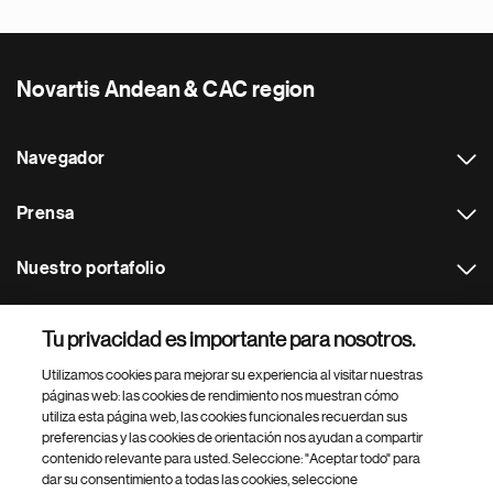
Novartis Andean & CAC region
Navegador
Prensa
Nuestro portafolio
Otras webs
Tu privacidad es importante para nosotros.
Utilizamos cookies para mejorar su experiencia al visitar nuestras
Footer Site Search
páginas web: las cookies de rendimiento nos muestran cómo
utiliza esta página web, las cookies funcionales recuerdan sus
preferencias y las cookies de orientación nos ayudan a compartir
contenido relevante para usted. Seleccione: "Aceptar todo" para
dar su consentimiento a todas las cookies, seleccione