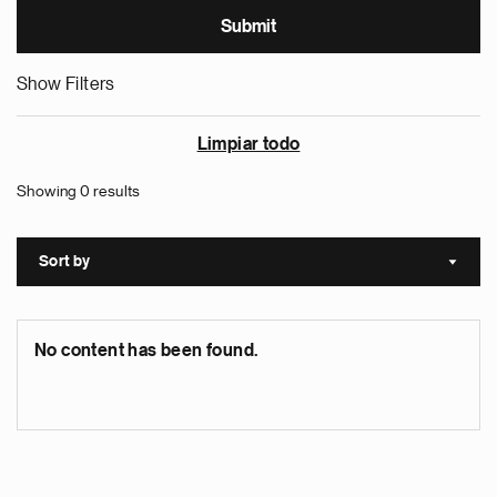
Show Filters
Limpiar todo
Showing 0 results
Sort by
Sort a
No content has been found.