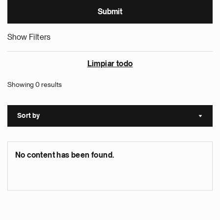
Show Filters
Limpiar todo
Showing 0 results
Sort by
Sort a
No content has been found.