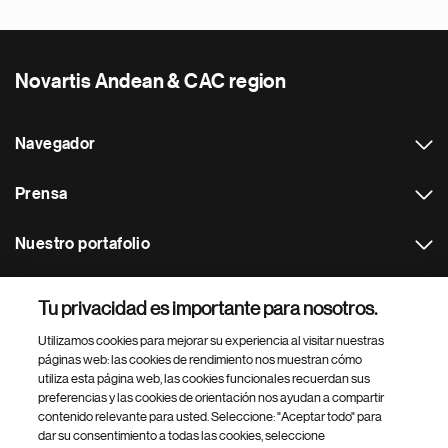
Novartis Andean & CAC region
Navegador
Prensa
Nuestro portafolio
Otras webs
Tu privacidad es importante para nosotros.
Utilizamos cookies para mejorar su experiencia al visitar nuestras
Footer Site Search
páginas web: las cookies de rendimiento nos muestran cómo
utiliza esta página web, las cookies funcionales recuerdan sus
preferencias y las cookies de orientación nos ayudan a compartir
contenido relevante para usted. Seleccione: "Aceptar todo" para
dar su consentimiento a todas las cookies, seleccione