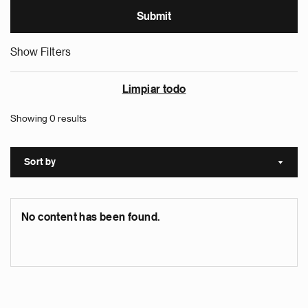
Show Filters
Limpiar todo
Showing 0 results
Sort by
Sort a
No content has been found.