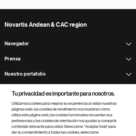
Novartis Andean & CAC region
Navegador
Prensa
Nuestro portafolio
Otras webs
Tu privacidad es importante para nosotros.
Utilizamos cookies para mejorar su experiencia al visitar nuestras
Footer Site Search
páginas web: las cookies de rendimiento nos muestran cómo
utiliza esta página web, las cookies funcionales recuerdan sus
preferencias y las cookies de orientación nos ayudan a compartir
contenido relevante para usted. Seleccione: "Aceptar todo" para
dar su consentimiento a todas las cookies, seleccione