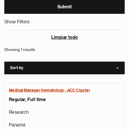
Show Filters
Limpiar todo
Showing 1 results
Sort by
Sort a
Medical Manager Hematology - ACC Cluster
Regular, Full time
Research
Panamá