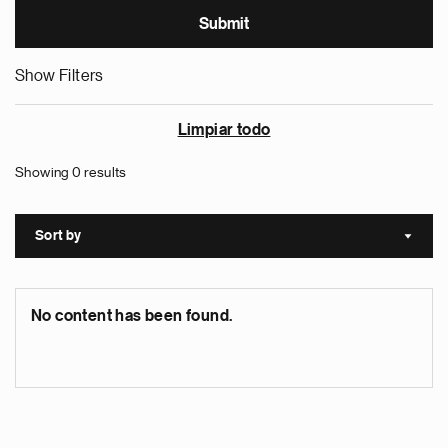
Show Filters
Limpiar todo
Showing 0 results
Sort by
Sort a
No content has been found.