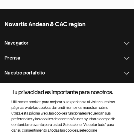
Novartis Andean & CAC region
Navegador
Prensa
Nuestro portafolio
Otras webs
Tu privacidad es importante para nosotros.
Utilizamos cookies para mejorar su experiencia al visitar nuestras
Footer Site Search
páginas web: las cookies de rendimiento nos muestran cómo
utiliza esta página web, las cookies funcionales recuerdan sus
preferencias y las cookies de orientación nos ayudan a compartir
contenido relevante para usted. Seleccione: "Aceptar todo" para
dar su consentimiento a todas las cookies, seleccione