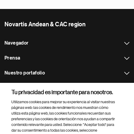
Novartis Andean & CAC region
Navegador
Prensa
Nuestro portafolio
Otras webs
Tu privacidad es importante para nosotros.
Utilizamos cookies para mejorar su experiencia al visitar nuestras
Footer Site Search
páginas web: las cookies de rendimiento nos muestran cómo
utiliza esta página web, las cookies funcionales recuerdan sus
preferencias y las cookies de orientación nos ayudan a compartir
contenido relevante para usted. Seleccione: "Aceptar todo" para
dar su consentimiento a todas las cookies, seleccione