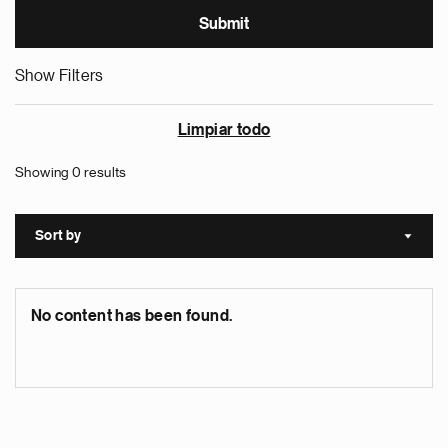
Show Filters
Limpiar todo
Showing 0 results
Sort by
Sort a
No content has been found.